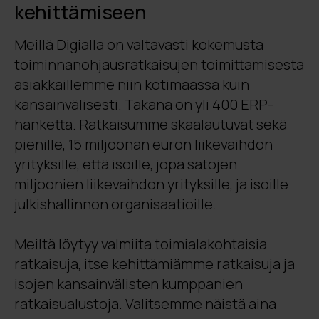
kehittämiseen
Meillä Digialla on valtavasti kokemusta
toiminnanohjausratkaisujen toimittamisesta
asiakkaillemme niin kotimaassa kuin
kansainvälisesti.
Takana on yli 400 ERP-
hanketta. Ratkaisumme skaalautuvat sekä
pienille, 15 miljoonan euron liikevaihdon
yrityksille, että isoille, jopa satojen
miljoonien liikevaihdon yrityksille, ja isoille
julkishallinnon organisaatioille.
Meiltä löytyy valmiita toimialakohtaisia
ratkaisuja, itse kehittämiämme ratkaisuja ja
isojen kansainvälisten kumppanien
ratkaisualustoja.
Valitsemme
näistä aina