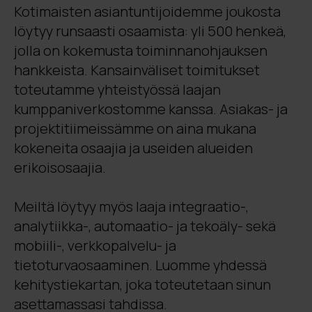
Kotimaisten asiantuntijoidemme joukosta
löytyy runsaasti osaamista
: yli 500 henkeä,
jolla on kokemusta toiminnanohjauksen
hankkeista.
Kansainväliset toimitukset
toteutamme yhteistyössä laajan
kumppaniverkostomme kanssa.
Asiakas- ja
projektitiimeissämme on aina mukana
kokeneita osaajia ja useiden alueiden
erikoisosaajia.
Meiltä löytyy myös laaja integraatio-,
analytiikka-, automaatio- ja tekoäly- sekä
mobiili-, verkkopalvelu- ja
tietoturvaosaaminen.
Luomme yhdessä
kehitystiekartan, joka toteutetaan sinun
asettamassasi tahdissa.