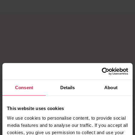
Ratkaisut eri toimialojen
yritysten tarpeisiin
Consent
Details
About
This website uses cookies
We use cookies to personalise content, to provide social
media features and to analyse our traffic. If you accept all
Microsoft Dynamics 365 Finance
cookies, you give us permission to collect and use your