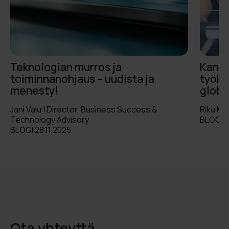
Teknologian murros ja
Kansa
toiminnanohjaus – uudista ja
työka
menesty!
globa
Jani Valu | Director, Business Success &
Riku Mar
Technology Advisory
BLOGI 2
BLOGI 28.11.2025
Ota yhteyttä