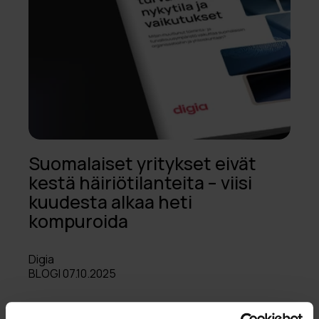
Suomalaiset yritykset eivät
kestä häiriötilanteita – viisi
kuudesta alkaa heti
kompuroida
Digia
BLOGI 07.10.2025