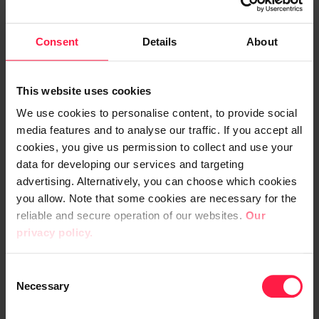
ERP
Consent
Details
About
This website uses cookies
We use cookies to personalise content, to provide social
media features and to analyse our traffic. If you accept all
cookies, you give us permission to collect and use your
data for developing our services and targeting
advertising. Alternatively, you can choose which cookies
you allow. Note that some cookies are necessary for the
reliable and secure operation of our websites.
Our
privacy policy.
Kasvun kipupisteet – onko
nykyinen ERP toiminnan jarru
C
vai kasvun mahdollistaja?
Necessary
o
n