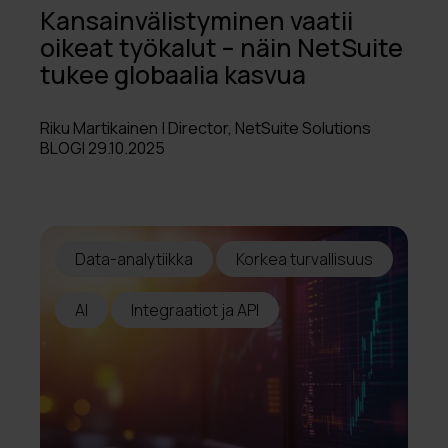
Kansainvälistyminen vaatii
oikeat työkalut – näin NetSuite
tukee globaalia kasvua
Riku Martikainen | Director, NetSuite Solutions
BLOGI 29.10.2025
Data-analytiikka
Korkea turvallisuus
AI
Integraatiot ja API