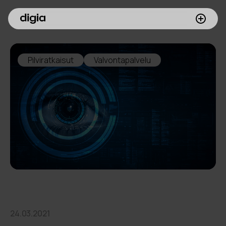
Palvelumme
Pilviratkaisut
Valvontapalvelu
Asiakkaamme
Inspiroidu
Digia yrityksenä
Sijoittajille
Meille töihin
24.03.2021