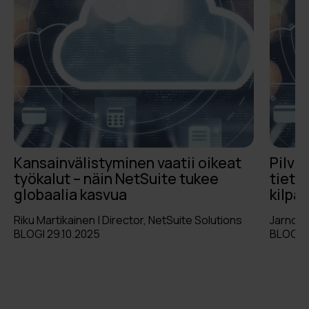
Kansainvälistyminen vaatii oikeat
Pilves
työkalut – näin NetSuite tukee
tieto
globaalia kasvua
kilpai
Riku Martikainen | Director, NetSuite Solutions
Jarno L
BLOGI 29.10.2025
BLOGI 1