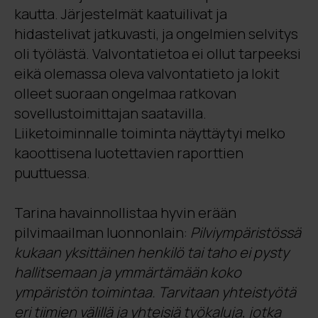
kautta. Järjestelmät kaatuilivat ja
hidastelivat jatkuvasti, ja ongelmien selvitys
oli työlästä. Valvontatietoa ei ollut tarpeeksi
eikä olemassa oleva valvontatieto ja lokit
olleet suoraan ongelmaa ratkovan
sovellustoimittajan saatavilla.
Liiketoiminnalle toiminta näyttäytyi melko
kaoottisena luotettavien raporttien
puuttuessa.
Tarina havainnollistaa hyvin erään
pilvimaailman luonnonlain:
Pilviympäristössä
kukaan yksittäinen henkilö tai taho ei pysty
hallitsemaan ja ymmärtämään koko
ympäristön toimintaa. Tarvitaan yhteistyötä
eri tiimien välillä ja yhteisiä työkaluja, jotka