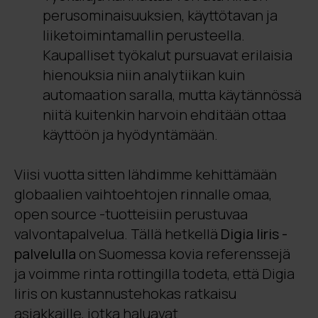
perusominaisuuksien, käyttötavan ja
liiketoimintamallin perusteella.
Kaupalliset työkalut pursuavat erilaisia
hienouksia niin analytiikan kuin
automaation saralla, mutta käytännössä
niitä kuitenkin harvoin ehditään ottaa
käyttöön ja hyödyntämään.
Viisi vuotta sitten lähdimme kehittämään
globaalien vaihtoehtojen rinnalle omaa,
open source -tuotteisiin perustuvaa
valvontapalvelua. Tällä hetkellä
Digia Iiris -
palvelulla
on Suomessa kovia referenssejä
ja voimme rinta rottingilla todeta, että Digia
Iiris on kustannustehokas ratkaisu
asiakkaille, jotka haluavat