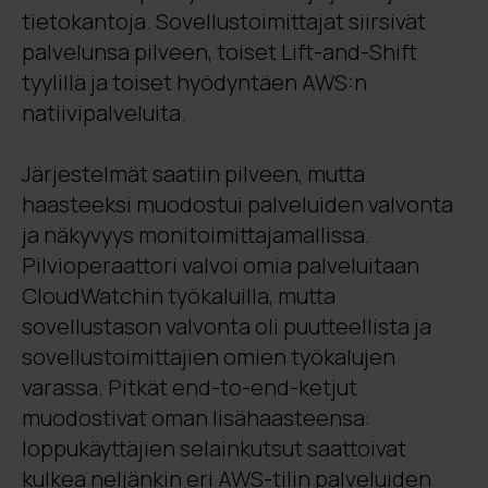
tietokantoja. Sovellustoimittajat siirsivät
palvelunsa pilveen, toiset Lift-and-Shift
tyylillä ja toiset hyödyntäen AWS:n
natiivipalveluita.
Järjestelmät saatiin pilveen, mutta
haasteeksi muodostui palveluiden valvonta
ja näkyvyys monitoimittajamallissa.
Pilvioperaattori valvoi omia palveluitaan
CloudWatchin työkaluilla, mutta
sovellustason valvonta oli puutteellista ja
sovellustoimittajien omien työkalujen
varassa. Pitkät end-to-end-ketjut
muodostivat oman lisähaasteensa:
loppukäyttäjien selainkutsut saattoivat
kulkea neljänkin eri AWS-tilin palveluiden