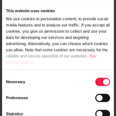
on-premise-ratkaisuiden valvontadatan ja
lokit yhteen keskitettyyn paikkaan.
This website uses cookies
Työkalujen käyttäjät saavat laajan
We use cookies to personalise content, to provide social
näkyvyyden kaikkiin palveluihin ja end-to-
media features and to analyse our traffic. If you accept all
end -ketjuihin. Tyypillisesti
cookies, you give us permission to collect and use your
valvontatyökaluilla pyritään luomaan myös
data for developing our services and targeting
advertising. Alternatively, you can choose which cookies
liiketoiminnalle ylätason näkyvyys eri
you allow. Note that some cookies are necessary for the
palveluiden toimintaan.
reliable and secure operation of our websites.
Our
privacy policy.
Pilvivalvonnassa itseään ovat pitäneet esillä
viime aikoina muun muassa sellaiset
C
globaalit toimijat kuin Dynatrace, Splunk ja
Necessary
o
Datadog. Dynatrace on muista poiketen
n
s
panostanut vahvasti operatiivisen
Preferences
e
valvonnan lisäksi myös pilvialustojen
n
DevOps-puolen tarpeisiin. Splunk,
t
Statistics