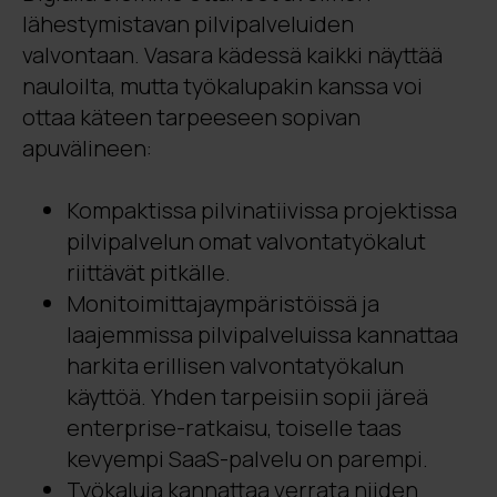
lähestymistavan pilvipalveluiden
valvontaan. Vasara kädessä kaikki näyttää
nauloilta, mutta työkalupakin kanssa voi
ottaa käteen tarpeeseen sopivan
apuvälineen:
Kompaktissa pilvinatiivissa projektissa
pilvipalvelun omat valvontatyökalut
riittävät pitkälle.
Monitoimittajaympäristöissä ja
laajemmissa pilvipalveluissa kannattaa
harkita erillisen valvontatyökalun
käyttöä. Yhden tarpeisiin sopii järeä
enterprise-ratkaisu, toiselle taas
kevyempi SaaS-palvelu on parempi.
Työkaluja kannattaa verrata niiden