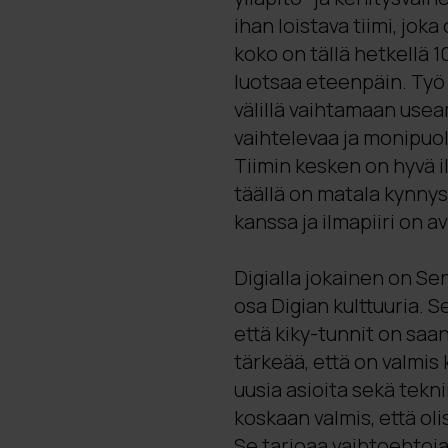
ihan loistava tiimi, jok
koko on tällä hetkellä 1
luotsaa eteenpäin. Työ o
välillä vaihtamaan usea
vaihtelevaa ja monipuoli
Tiimin kesken on hyvä il
täällä on matala kynny
kanssa ja ilmapiiri on av
Digialla jokainen on Se
osa Digian kulttuuria. S
että kiky-tunnit on saan
tärkeää, että on valmis
uusia asioita sekä tekni
koskaan valmis, että oli
Se tarjoaa vaihtoehtoja