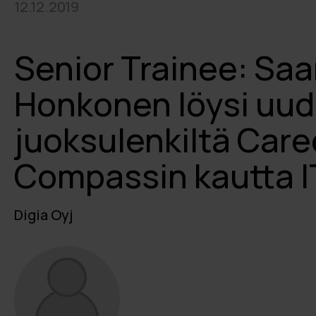
12.12.2019
Senior Trainee: Saa
Honkonen löysi uud
juoksulenkiltä Care
Compassin kautta IT
Digia Oyj