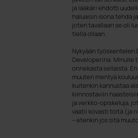
ja lääkäri ehdotti uudel
haluaisin isona tehdä ja
joten tavallaan se oli lu
tiellä ollaan.
Nykyään työskentelen D
Developerina. Minulle t
onnekasta sellaista. En 
muuten mentyä kouluun 
kuitenkin kannustaa al
kiinnostaviin haasteisi
ja verkko-opiskeluja, jo
vaatii kovasti töitä (ja
– etenkin jos sitä muut