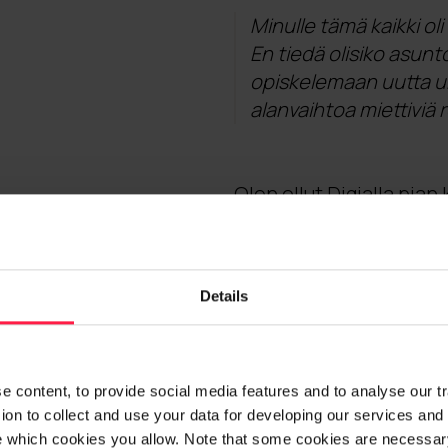
Minulle tämä kaikki ol
En tiedä olisiko asunt
opiskelemaan uutta ur
alanvaihtoa miettiviä 
Olen ollut Digialla pian
koulusta Career Compa
järjestämä Career Comp
jännitti, tietysti, mutta
Details
Career Compassissa esit
jalkauduttiin keskustel
oli mielenkiintoista ja 
kanssa ottaa asioita pu
 content, to provide social media features and to analyse our traf
eteni tosi ripeästi ja a
on to collect and use your data for developing our services and 
e which cookies you allow. Note that some cookies are necessary
pyydettiin haastatteluu