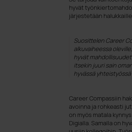
hyvät työnkiertomahdolli
järjestetään halukkaille
Suosittelen Career Co
alkuvaiheessa oleville, 
hyvät mahdollisuudet 
itsekin juuri sain oma
hyvässä yhteistyössä 
Career Compassiin hakij
avoinna ja rohkeasti ju
on myös matala kynnys k
Digialla. Samalla on hy
uusiin kollegoihin. Työn