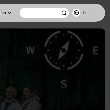
ihin
FI