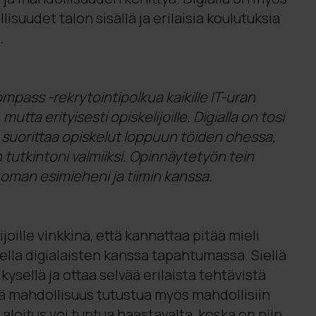
suudet talon sisällä ja erilaisia koulutuksia
.
mpass -rekrytointipolkua kaikille IT-uran
mutta erityisesti opiskelijoille. Digialla on tosi
suorittaa opiskelut loppuun töiden ohessa,
n tutkintoni valmiiksi. Opinnäytetyön tein
oman esimieheni ja tiimin kanssa.
oille vinkkinä, että kannattaa pitää mieli
tella digialaisten kanssa tapahtumassa. Siellä
ysellä ja ottaa selvää erilaista tehtävistä
vä mahdollisuus tutustua myös mahdollisiin
 aloitus voi tuntua haastavalta, koska on niin