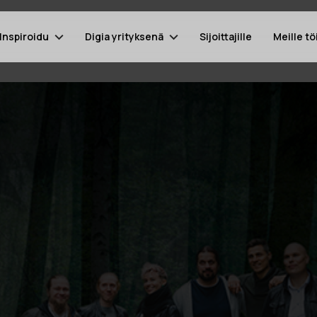
Inspiroidu
Digia yrityksenä
Sijoittajille
Meille tö