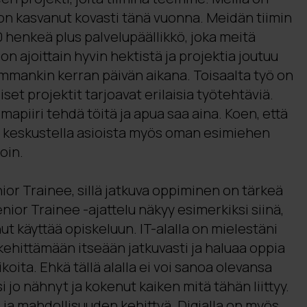
a on kasvanut kovasti tänä vuonna. Meidän tiimin
0 henkeä plus palvelupäällikkö, joka meitä
n ajoittain hyvin hektistä ja projektia joutuu
mmankin kerran päivän aikana. Toisaalta työ on
set projektit tarjoavat erilaisia työtehtäviä.
mapiiri tehdä töitä ja apua saa aina. Koen, että
s keskustella asioista myös oman esimiehen
oin.
nior Trainee, sillä jatkuva oppiminen on tärkeä
enior Trainee -ajattelu näkyy esimerkiksi siinä,
ut käyttää opiskeluun. IT-alalla on mielestäni
 kehittämään itseään jatkuvasti ja haluaa oppia
ikoita. Ehkä tällä alalla ei voi sanoa olevansa
si jo nähnyt ja kokenut kaiken mitä tähän liittyy.
 ja mahdollisuuden kehittyä. Digialla on myös