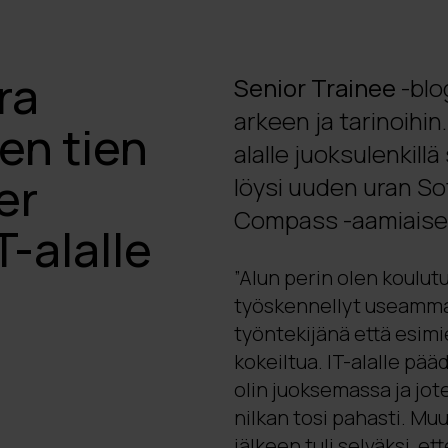
ra
Senior Trainee
-blo
arkeen ja tarinoihi
en tien
alalle juoksulenkil
er
löysi uuden uran So
Compass -aamiaisen
-alalle
”Alun perin olen koulut
työskennellyt useamma
työntekijänä että esimie
kokeiltua. IT-alalle pää
olin juoksemassa ja jo
nilkan tosi pahasti. M
jälkeen tuli selväksi, 