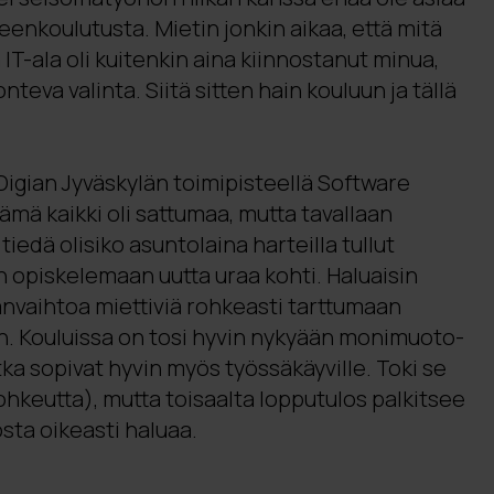
leenkoulutusta. Mietin jonkin aikaa, että mitä
 IT-ala oli kuitenkin aina kiinnostanut minua,
onteva valinta. Siitä sitten hain kouluun ja tällä
igian Jyväskylän toimipisteellä Software
ämä kaikki oli sattumaa, mutta tavallaan
tiedä olisiko asuntolaina harteilla tullut
opiskelemaan uutta uraa kohti. Haluaisin
anvaihtoa miettiviä rohkeasti tarttumaan
in. Kouluissa on tosi hyvin nykyään monimuoto-
tka sopivat hyvin myös työssäkäyville. Toki se
 rohkeutta), mutta toisaalta lopputulos palkitsee
osta oikeasti haluaa.