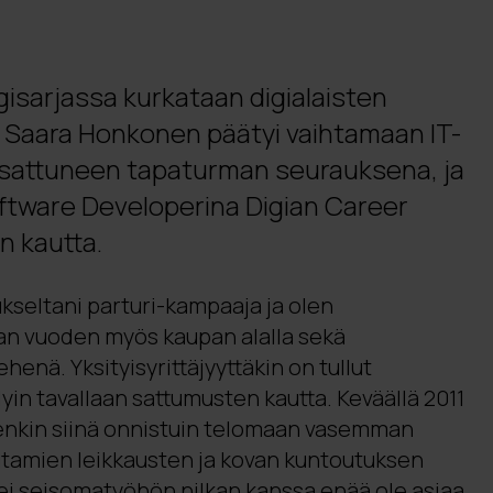
gisarjassa kurkataan digialaisten
n. Saara Honkonen päätyi vaihtamaan IT-
lä sattuneen tapaturman seurauksena, ja
ftware Developerina Digian Career
 kautta.
ukseltani parturi-kampaaja ja olen
n vuoden myös kaupan alalla sekä
henä. Yksityisyrittäjyyttäkin on tullut
dyin tavallaan sattumusten kautta. Keväällä 2011
tenkin siinä onnistuin telomaan vasemman
uutamien leikkausten ja kovan kuntoutuksen
ettei seisomatyöhön nilkan kanssa enää ole asiaa