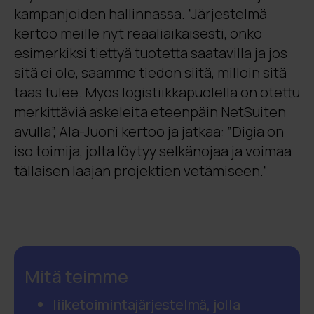
kampanjoiden hallinnassa. ”Järjestelmä
kertoo meille nyt reaaliaikaisesti, onko
esimerkiksi tiettyä tuotetta saatavilla ja jos
sitä ei ole, saamme tiedon siitä, milloin sitä
taas tulee. Myös logistiikkapuolella on otettu
merkittäviä askeleita eteenpäin NetSuiten
avulla”, Ala-Juoni kertoo ja jatkaa: ”Digia on
iso toimija, jolta löytyy selkänojaa ja voimaa
tällaisen laajan projektien vetämiseen.”
Mitä teimme
liiketoimintajärjestelmä, jolla