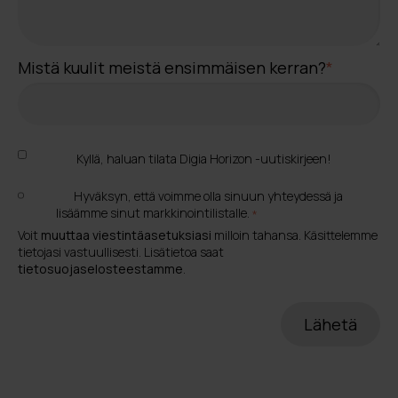
Mistä kuulit meistä ensimmäisen kerran?
*
Kyllä, haluan tilata Digia Horizon -uutiskirjeen!
Hyväksyn, että voimme olla sinuun yhteydessä ja
lisäämme sinut markkinointilistalle.
*
Voit
muuttaa viestintäasetuksiasi
milloin tahansa. Käsittelemme
tietojasi vastuullisesti. Lisätietoa saat
tietosuojaselosteestamme
.