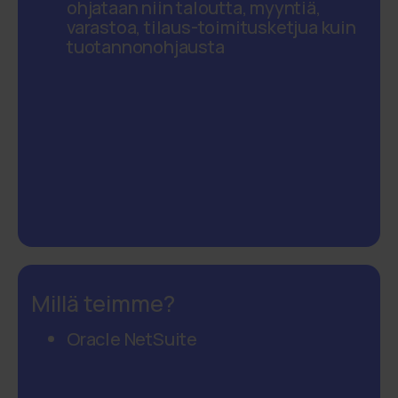
ohjataan niin taloutta, myyntiä,
varastoa, tilaus-toimitusketjua kuin
tuotannonohjausta
Millä teimme?
Oracle NetSuite