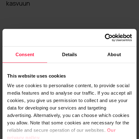
kasvuun
NetSuite uuden arjen työkaluna
Järjestelmämuutos on näkynyt läpi koko
Consent
Details
About
organisaation ja se toimii nyt ainoana
toimintaa ohjaavana järjestelmänä. Kaikki
This website uses cookies
osastot tuotantokoneiden käyttäjiä lukuun
ottamatta hyödyntävät ja käyttävät
We use cookies to personalise content, to provide social
media features and to analyse our traffic. If you accept all
järjestelmää arjessaan tavalla tai toisella:
cookies, you give us permission to collect and use your
NetSuite on päivittäisenä työkaluna niin
data for developing our services and targeting
logistiikassa, tuotannon suunnittelussa ja
advertising. Alternatively, you can choose which cookies
hankinnassa, myynnissä kuin taloudessakin.
you allow. Note that some cookies are necessary for the
Käyttäjien kokemukset ovat olleet tähän
reliable and secure operation of our websites.
Our
mennessä positiivisia.
privacy policy.