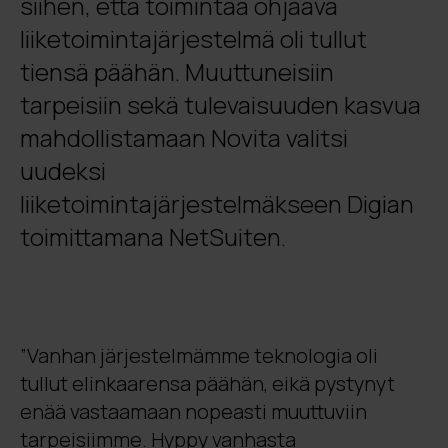
siihen, että toimintaa ohjaava
liiketoimintajärjestelmä oli tullut
tiensä päähän. Muuttuneisiin
tarpeisiin sekä tulevaisuuden kasvua
mahdollistamaan Novita valitsi
uudeksi
liiketoimintajärjestelmäkseen Digian
toimittamana NetSuiten.
”Vanhan järjestelmämme teknologia oli
tullut elinkaarensa päähän, eikä pystynyt
enää vastaamaan nopeasti muuttuviin
tarpeisiimme. Hyppy vanhasta