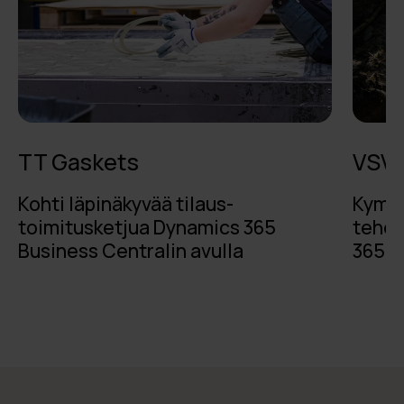
TT Gaskets
VSV-
Kohti läpinäkyvää tilaus-
Kymme
toimitusketjua Dynamics 365
tehok
Business Centralin avulla
365:ll