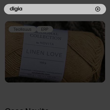
Palvelumme
Teollisuus
ERP
Asiakkaamme
Inspiroidu
Digia yrityksenä
Sijoittajille
Meille töihin