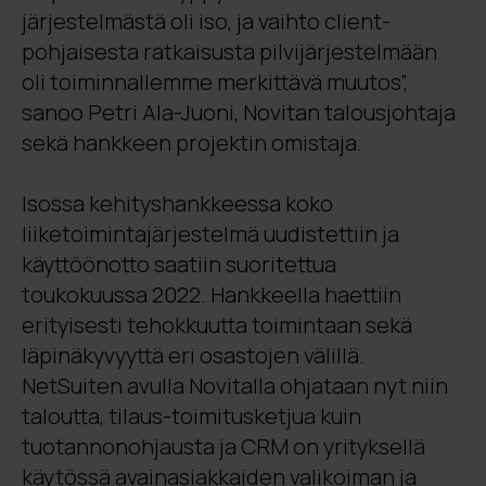
järjestelmästä oli iso, ja vaihto client-
pohjaisesta ratkaisusta pilvijärjestelmään
oli toiminnallemme merkittävä muutos”,
sanoo Petri Ala-Juoni, Novitan talousjohtaja
sekä hankkeen projektin omistaja.
Isossa kehityshankkeessa koko
liiketoimintajärjestelmä uudistettiin ja
käyttöönotto saatiin suoritettua
toukokuussa 2022. Hankkeella haettiin
erityisesti tehokkuutta toimintaan sekä
läpinäkyvyyttä eri osastojen välillä.
NetSuiten avulla Novitalla ohjataan nyt niin
taloutta, tilaus-toimitusketjua kuin
tuotannonohjausta ja CRM on yrityksellä
käytössä avainasiakkaiden valikoiman ja