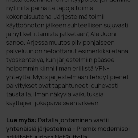
nyt niitä parhaita tapoja toimia
kokonaisuutena. Järjestelmä toimii
käyttöönoton jälkeen suhteellisen sujuvasti
ja nyt kehittämistä jatketaan”, Ala-Juoni
sanoo. Arjessa muutos pilvipohjaiseen
palveluun on helpottanut esimerkiksi etänä
työskentelyä, kun järjestelmiin pääsee
helpommin kiinni ilman erillistä VPN-
yhteyttä. Myös järjestelmään tehdyt pienet
päivitykset ovat tapahtuneet jouhevasti
taustalla, ilman näkyviä vaikutuksia
käyttäjien jokapäiväiseen arkeen.
Lue myös:
Datalla johtaminen vaatii
yhtenäisiä järjestelmiä – Premix modernisoi
arkkitehtuurinsa NetSuitella