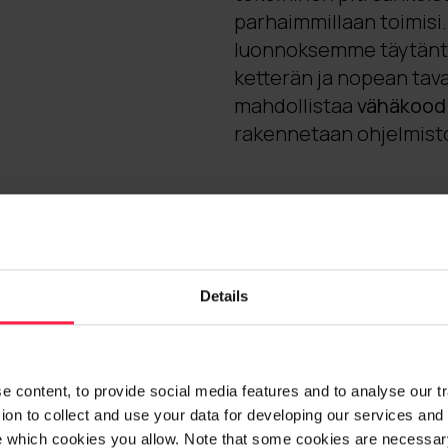
parhaimmillaan toimisi.
luonnoksemme täytänt
ketterän ja nopean tava
mahdollistaa
vähäkoodi
rakennetaan ohjelmistok
Details
Millä tei
Microsoft Pow
kehitysalust
 content, to provide social media features and to analyse our traf
Power Apps -ty
on to collect and use your data for developing our services and 
nopeasti luod
e which cookies you allow. Note that some cookies are necessary