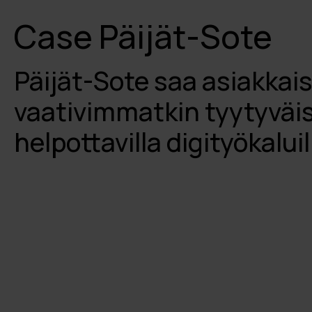
Case Päijät-Sote
Päijät-Sote saa asiakkai
vaativimmatkin tyytyväis
helpottavilla digityökaluil