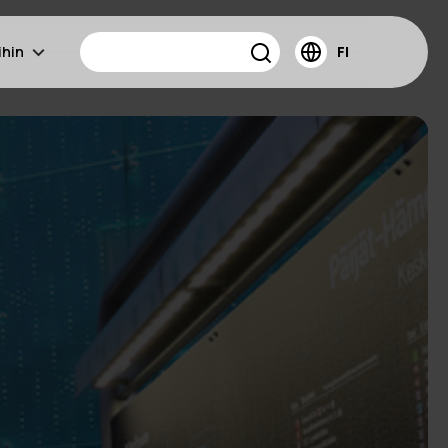
ihin
FI