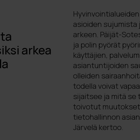
Hyvinvointialueiden
asioiden sujumista 
sta
arkeen. Päijät-Sot
ja polin pyörät pyör
iksi arkea
käyttäjien, palvelum
la
asiantuntijoiden s
olleiden sairaanhoita
todella voivat vapa
sijaitsee ja mitä se 
toivotut muutokset 
tietohallinnon asia
Järvelä kertoo.