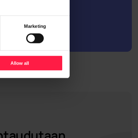
sovelluksia yhdistäen
 lähteistä.
Marketing
Allow all
uhtaudutaan