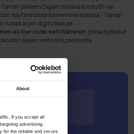
 Tämän jälkeen Digian osaava konsultti vei
öön käytännössä silmiemme edessä.” Tämän
n luoda arjen digityökaluja
nen eli low-code-kehittäminen
, jossa työkalut
oodin sijaan valmiista palikoista.
About
mme
er Platform
-
an matalakoodisella
fic. If you accept all
ökalulla, jolla voi
targeting advertising.
a räätälöityjä
 for the reliable and secure