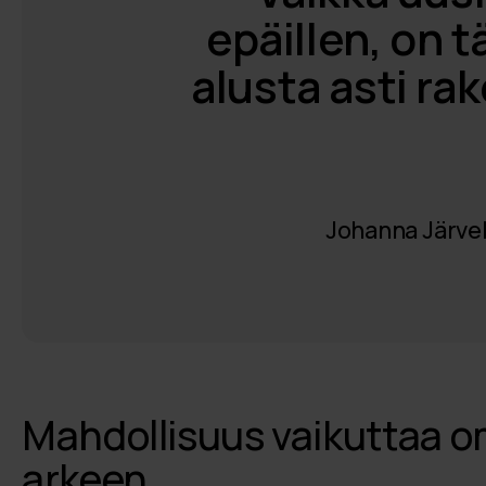
epäillen, on 
alusta asti ra
Johanna Järvelä
Mahdollisuus vaikuttaa 
arkeen