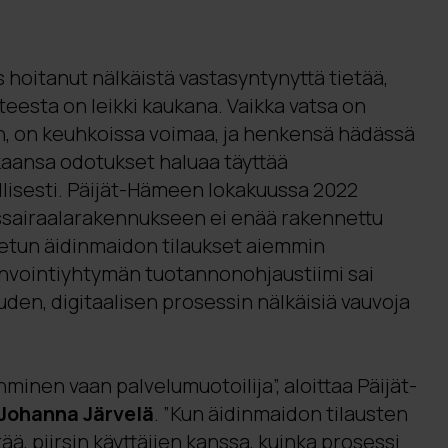
s hoitanut nälkäistä vastasyntynyttä tietää,
nteesta on leikki kaukana. Vaikka vatsa on
, on keuhkoissa voimaa, ja henkensä hädässä
aansa odotukset haluaa täyttää
isesti. Päijät-Hämeen lokakuussa 2022
ssairaalarakennukseen ei enää rakennettu
utetun äidinmaidon tilaukset aiemmin
vinvointiyhtymän tuotannonohjaustiimi sai
den, digitaalisen prosessin nälkäisiä vauvoja
minen vaan palvelumuotoilija”, aloittaa Päijät-
Johanna Järvelä
. ”Kun äidinmaidon tilausten
ä, piirsin käyttäjien kanssa, kuinka prosessi