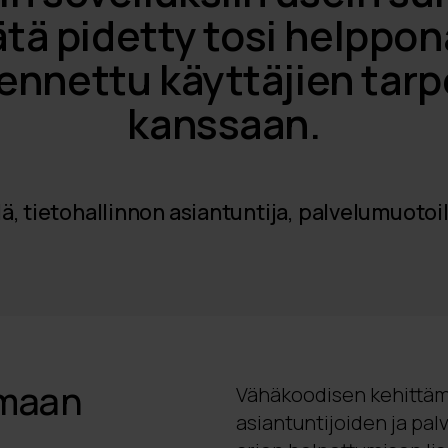
tätä pidetty tosi helppon
kennettu käyttäjien tarp
kanssaan.
, tietohallinnon asiantuntija, palvelumuotoil
omaan
Vähäkoodisen kehittämi
asiantuntijoiden ja pa