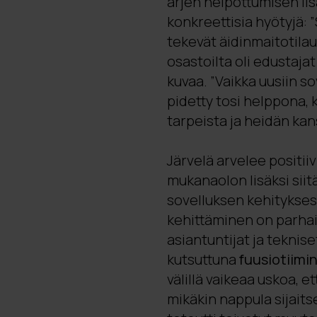
arjen helpottumisen lis
konkreettisia hyötyjä: 
tekevät äidinmaitotilau
osastoilta oli edustaja
kuvaa. ”Vaikka uusiin s
pidetty tosi helppona, 
tarpeista ja heidän kan
Järvelä arvelee positi
mukanaolon lisäksi siit
sovelluksen kehitykse
kehittäminen on parhai
asiantuntijat ja teknis
kutsuttuna
fuusiotiimi
välillä vaikeaa uskoa, e
mikäkin nappula sijaitse