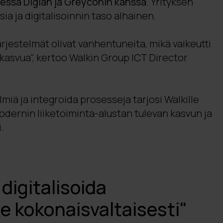
ssä Digian ja Greyconin kanssa
. Yrityksen
sia ja digitalisoinnin taso alhainen.
jestelmät olivat vanhentuneita, mikä vaikeutti
kasvua", kertoo Walkin Group ICT Director
lmiä ja integroida prosesseja tarjosi Walkille
odernin liiketoiminta-alustan tulevan kasvun ja
.
digitalisoida
 kokonaisvaltaisesti"