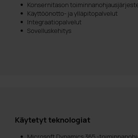
Konsernitason toiminnanohjausjärjest
Käyttöönotto- ja ylläpitopalvelut
Integraatiopalvelut
Sovelluskehitys
Käytetyt teknologiat
Microsoft Dynamics 365 -toiminnanohj