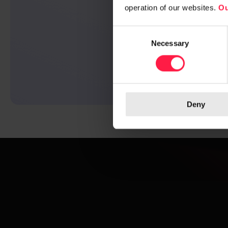
j
operation of our websites.
Ou
C
Necessary
o
Han
n
s
e
n
Deny
t
S
e
l
e
c
t
i
o
n