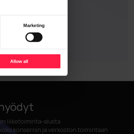
a.
Marketing
roup
Allow all
hyödyt
en liiketoiminta-alusta
koko konsernin ja verkoston toimintaan