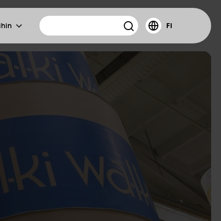
ihin
FI