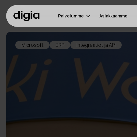
Palvelumme
Asiakkaamme
Microsoft
ERP
Integraatiot ja API