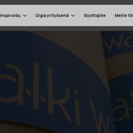
Inspiroidu
Digia yrityksenä
Sijoittajille
Meille tö