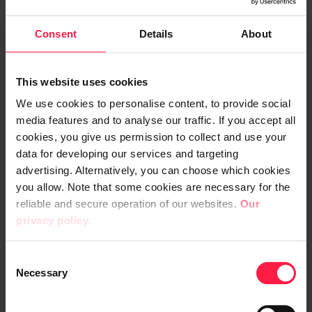
Consent
Details
About
This website uses cookies
We use cookies to personalise content, to provide social
media features and to analyse our traffic. If you accept all
cookies, you give us permission to collect and use your
data for developing our services and targeting
Ilman tätä kykyä tekoälyn ja
advertising. Alternatively, you can choose which cookies
digitalisaation kehitys
you allow. Note that some cookies are necessary for the
pysähtyy – Nämä neljä
reliable and secure operation of our websites.
Our
integraatiotrendiä muuttavat
privacy policy.
nyt it-järjestelmiä
C
Necessary
o
Mikko Hakola | Vice President, Integration & API
BLOGI 06.06.2023
n
s