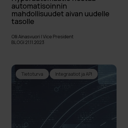
automatisoinnin
mahdollisuudet aivan uudelle
tasolle
Olli Ainasvuori | Vice President
BLOGI 21.11.2023
Tietoturva
Integraatiot ja API