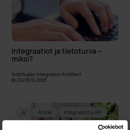
Integraatiot ja tietoturva –
miksi?
Antti Kujala | Integration Architect
BLOGI 16.10.2023
AI
Article
Integraatiot ja API