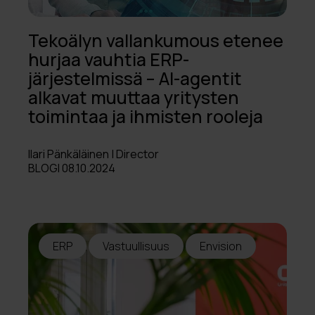
Tekoälyn vallankumous etenee
hurjaa vauhtia ERP-
järjestelmissä – AI-agentit
alkavat muuttaa yritysten
toimintaa ja ihmisten rooleja
Ilari Pänkäläinen | Director
BLOGI 08.10.2024
ERP
Vastuullisuus
Envision