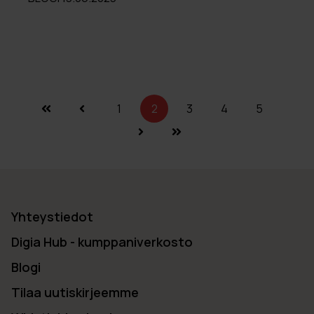
1
2
3
4
5
Yhteystiedot
Digia Hub - kumppaniverkosto
Blogi
Tilaa uutiskirjeemme