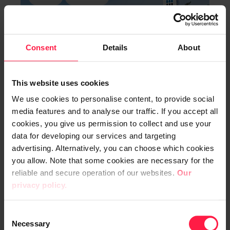
Consent
Details
About
This website uses cookies
We use cookies to personalise content, to provide social
media features and to analyse our traffic. If you accept all
cookies, you give us permission to collect and use your
data for developing our services and targeting
Älykäs toiminnanohjaus
advertising. Alternatively, you can choose which cookies
Woikosken menestystarinan
you allow. Note that some cookies are necessary for the
reliable and secure operation of our websites.
Our
perustana
privacy policy.
Digia
C
BLOGI 19.02.2024
Necessary
o