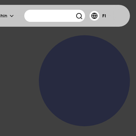
ihin
FI