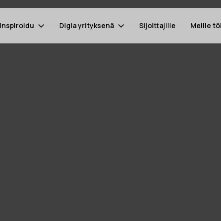
Inspiroidu
Digia yrityksenä
Sijoittajille
Meille tö