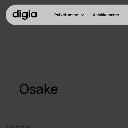
Palvelumme
Asiakkaamme
Osake
Sijoittajat