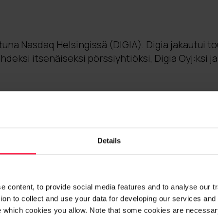
ttuna Nasdaq Helsingissä (DIGIA). Digia jakautui 
hdeksi itsenäiseksi pörssiyhtiöksi, Digia Oyj:ksi ja
Details
 content, to provide social media features and to analyse our traf
on to collect and use your data for developing our services and 
e which cookies you allow. Note that some cookies are necessary