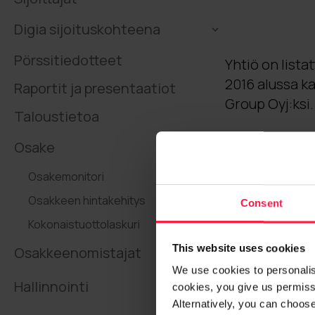
Digia sijoituskohteena
Pörssitiedotteet
Yhtiö on lista
2016 alussa ka
Raportit ja presentaatiot
Group Oyj:ksi.
Taloustietoa
Osake
Osakemonitori
Osakkeen hintakehitys
Consent
Kokonaistuottolaskuri
This website uses cookies
Osakkeenomistajat
We use cookies to personalise
Hallinnointi
cookies, you give us permissi
Alternatively, you can choos