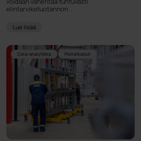
voidaan vähentää tuntuvasti
elintarviketuotannon ...
Lue lisää
Data-analytiikka
Pilviratkaisut