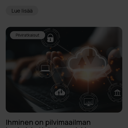
Lue lisää
Pilviratkaisut
Ihminen on pilvimaailman