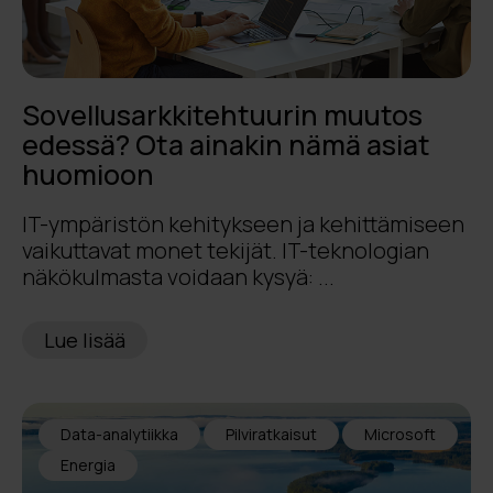
Sovellusarkkitehtuurin muutos
edessä? Ota ainakin nämä asiat
huomioon
IT-ympäristön kehitykseen ja kehittämiseen
vaikuttavat monet tekijät. IT-teknologian
näkökulmasta voidaan kysyä: ...
Lue lisää
Data-analytiikka
Pilviratkaisut
Microsoft
Energia