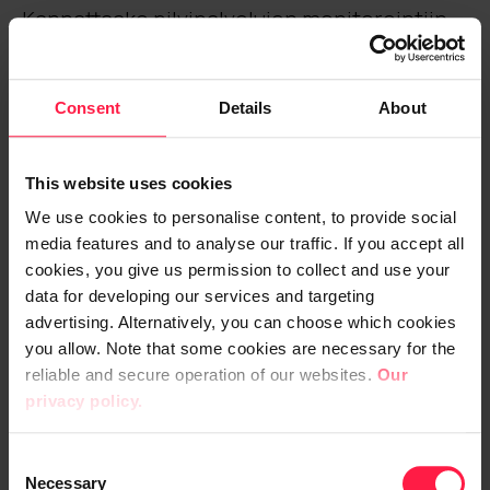
Kannattaako pilvipalvelujen monitorointiin
hyödyntää ulkoista työkalua? Miten Digian
asiakkaat ja omat asiantuntijat ...
Consent
Details
About
Lue lisää
This website uses cookies
We use cookies to personalise content, to provide social
Data-analytiikka
Pilviratkaisut
Energia
media features and to analyse our traffic. If you accept all
ERP
Vastuullisuus
Ohjelmistokehitys
cookies, you give us permission to collect and use your
Integraatiot ja API
data for developing our services and targeting
advertising. Alternatively, you can choose which cookies
you allow. Note that some cookies are necessary for the
reliable and secure operation of our websites.
Our
privacy policy.
C
Necessary
o