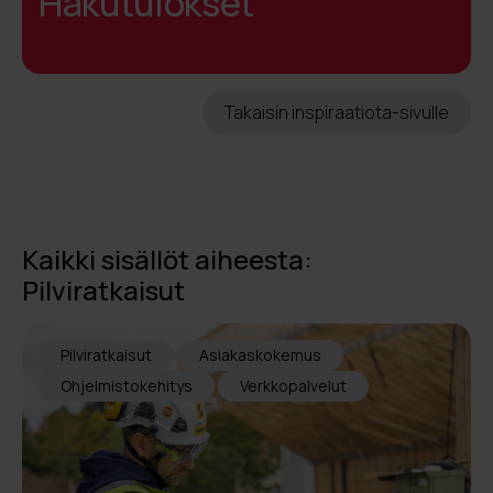
Hakutulokset
Takaisin inspiraatiota-sivulle
Kaikki sisällöt aiheesta:
Pilviratkaisut
Pilviratkaisut
Asiakaskokemus
Ohjelmistokehitys
Verkkopalvelut