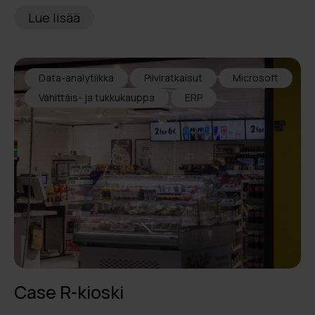
Lue lisää
Data-analytiikka
Pilviratkaisut
Microsoft
Vähittäis- ja tukkukauppa
ERP
Case R-kioski