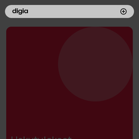
Palvelumme
Asiakkaamme
Inspiroidu
Digia yrityksenä
Sijoittajille
Meille töihin