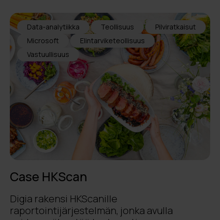
Data-analytiikka
Teollisuus
Pilviratkaisut
Microsoft
Elintarviketeollisuus
Vastuullisuus
Case HKScan
Digia rakensi HKScanille
raportointijärjestelmän, jonka avulla